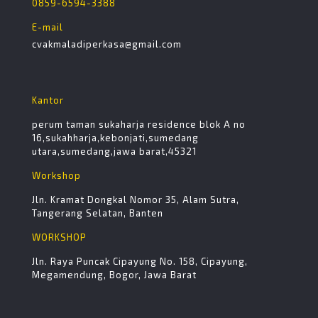
0859-6594-3388
E-mail
cvakmaladiperkasa@gmail.com
Kantor
perum taman sukaharja residence blok A no
16,sukahharja,kebonjati,sumedang
utara,sumedang,jawa barat,45321
Workshop
Jln. Kramat Dongkal Nomor 35, Alam Sutra,
Tangerang Selatan, Banten
WORKSHOP
Jln. Raya Puncak Cipayung No. 158, Cipayung,
Megamendung, Bogor, Jawa Barat