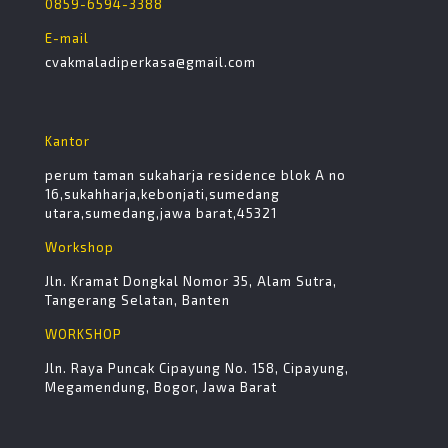
0859-6594-3388
E-mail
cvakmaladiperkasa@gmail.com
Kantor
perum taman sukaharja residence blok A no
16,sukahharja,kebonjati,sumedang
utara,sumedang,jawa barat,45321
Workshop
Jln. Kramat Dongkal Nomor 35, Alam Sutra,
Tangerang Selatan, Banten
WORKSHOP
Jln. Raya Puncak Cipayung No. 158, Cipayung,
Megamendung, Bogor, Jawa Barat