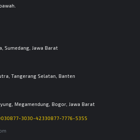
 bawah.
ua, Sumedang, Jawa Barat
utra, Tangerang Selatan, Banten
ipayung, Megamendung, Bogor, Jawa Barat
003
0877-3030-4233
0877-7776-5355
com