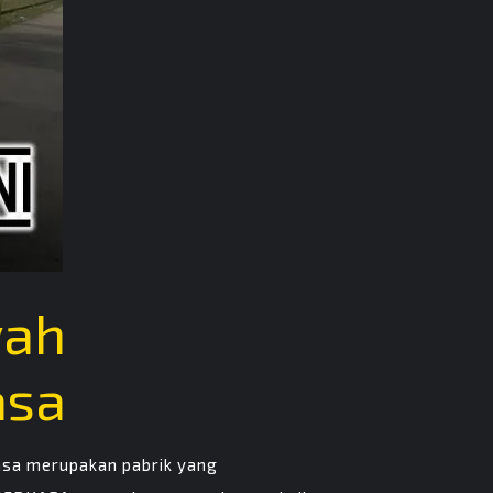
yah
asa
asa merupakan pabrik yang