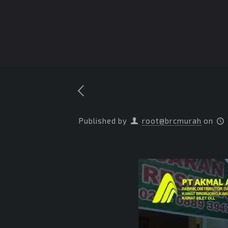
Published by
root@brcmurah
on